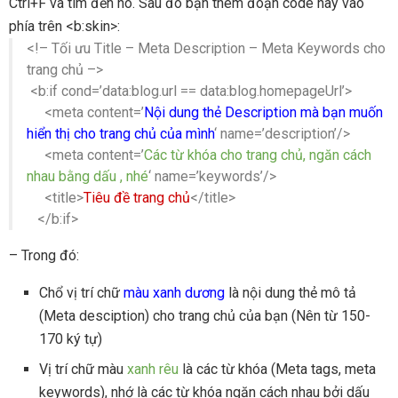
Ctrl+F và tìm đến nó. Sau đó bạn thêm đoạn code này vào
phía trên <b:skin>:
<!– Tối ưu Title – Meta Description – Meta Keywords cho
trang chủ –>
<b:if cond=’data:blog.url == data:blog.homepageUrl’>
<meta content=’
Nội dung thẻ Description mà bạn muốn
hiển thị cho trang chủ của mình
‘ name=’description’/>
<meta content=’
Các từ khóa cho trang chủ, ngăn cách
nhau bằng dấu , nhé
‘ name=’keywords’/>
<title>
Tiêu đề trang chủ
</title>
</b:if>
– Trong đó:
Chổ vị trí chữ
màu xanh dương
là nội dung thẻ mô tả
(Meta desciption) cho trang chủ của bạn (Nên từ 150-
170 ký tự)
Vị trí chữ màu
xanh rêu
là các từ khóa (Meta tags, meta
keywords), nhớ là các từ khóa ngăn cách nhau bởi dấu