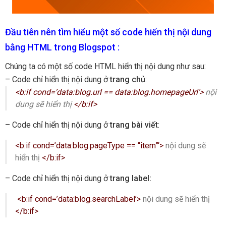
Đầu tiên nên tìm hiểu một số code hiển thị nội dung
bằng HTML trong Blogspot :
Chúng ta có một số code HTML hiển thị nội dung như sau:
– Code chỉ hiển thị nội dung ở
trang chủ
:
<b:if cond=’data:blog.url == data:blog.homepageUrl’>
nội
dung sẽ hiển thị
</b:if>
– Code chỉ hiển thị nội dung ở
trang bài viết
:
<b:if cond=’data:blog.pageType == “item”‘>
nội dung sẽ
hiển thị
</b:if>
– Code chỉ hiển thị nội dung ở
trang label:
<b:if cond=’data:blog.searchLabel’>
nội dung sẽ hiển thị
</b:if>