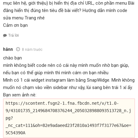
mục liên hệ, giới thiệu) bị hiển thị địa chỉ URL, còn phần menu Bài
đăng hiển thị đúng tên tiêu đề bài viết? Hướng dẫn mình code
sửa menu Trang nhé
Cảm ơn bạn
Trả lời
hânn
8 năm trước
chào bạn
mình không biết code nên có cái này mình muốn nhờ bạn giúp,
nếu bạn có thể giúp mình thì mình cám ơn bạn nhiều
Mình có 1 cái widget instagram làm bằng SnapWidge. Mình không
muốn nó chạm vào viền sidebar như vậy, lùi sang bên trái 1 xí ấy.
Bạn xem ảnh nè:
https://scontent.fsgn2-1.fna.fbcdn.net/v/t1.0-
9/43101735_2149684708376244_2050328988093513728_n.j
pg?
_nc_cat=111&oh=82e9adaeed23f2810a1493f7f3177e67&oe=
5C54390A