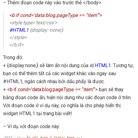
– Thêm đoạn code này vào trước thẻ </body>
<b:if cond=’data:blog.pageType == “item”‘>
<style type=’text/css’>
#HTML1
{display: none;}
</style>
</b:if>
Trong đó:
+ {display:none;} sẽ làm ẩn nội dung của id
HTML1
. Tương tự,
bạn có thể thêm tất cả các widget khác vào ngay sau
#HTML1, ngăn cách nhau bởi dấu phẩy là được.
+
<b:if cond=’data:blog.pageType == “item”‘>
bạn sẽ thay
bằng đoạn code ẩn, hiện nội dung như các đoạn code ở trên.
Với đoạn code ở ví dụ này, có nghĩa là cho phép hiển thị
widget HTML1 tại trang bài viết!
– Ví dụ với đoạn code này: