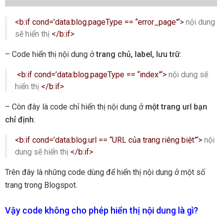
<b:if cond=’data:blog.pageType == “error_page”‘>
nội dung
sẽ hiển thị
</b:if>
– Code hiển thị nội dung ở
trang chủ, label, lưu trữ
:
<b:if cond=’data:blog.pageType == “index”‘>
nội dung sẽ
hiển thị
</b:if>
– Còn đây là code chỉ hiển thị nội dung ở
một trang url bạn
chỉ định
:
<b:if cond=’data:blog.url == “URL của trang riêng biệt”‘>
nội
dung sẽ hiển thị
</b:if>
Trên đây là những code dùng để hiển thị nội dung ở một số
trang trong Blogspot.
Vậy code không cho phép hiển thị nội dung là gì?