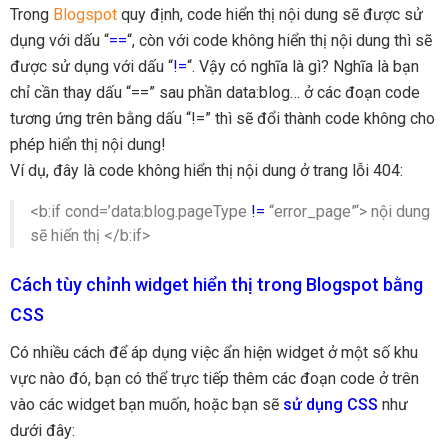
Trong
Blogspot
quy định, code hiển thị nội dung sẽ được sử
dụng với dấu “
==
“, còn với code không hiển thị nội dung thì sẽ
được sử dụng với dấu “
!=
“. Vậy có nghĩa là gì? Nghĩa là bạn
chỉ cần thay dấu “==” sau phần data:blog… ở các đoạn code
tương ứng trên bằng dấu “!=” thì sẽ đổi thành code không cho
phép hiển thị nội dung!
Ví dụ, đây là code không hiển thị nội dung ở trang lỗi 404:
<b:if cond=’data:blog.pageType
!=
“error_page”‘> nội dung
sẽ hiển thị </b:if>
Cách tùy chỉnh widget hiển thị trong Blogspot bằng
CSS
Có nhiều cách để áp dụng việc ẩn hiện widget ở một số khu
vực nào đó, bạn có thể trực tiếp thêm các đoạn code ở trên
vào các widget bạn muốn, hoặc bạn sẽ
sử dụng CSS
như
dưới đây: