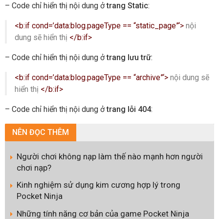
– Code chỉ hiển thị nội dung ở
trang Static
:
<b:if cond=’data:blog.pageType == “static_page”‘>
nội
dung sẽ hiển thị
</b:if>
– Code chỉ hiển thị nội dung ở
trang lưu trữ
:
<b:if cond=’data:blog.pageType == “archive”‘>
nội dung sẽ
hiển thị
</b:if>
– Code chỉ hiển thị nội dung ở
trang lỗi 404
:
NÊN
ĐỌC THÊM
Người chơi không nạp làm thế nào mạnh hơn người
chơi nạp?
Kinh nghiệm sử dụng kim cương hợp lý trong
Pocket Ninja
Những tính năng cơ bản của game Pocket Ninja