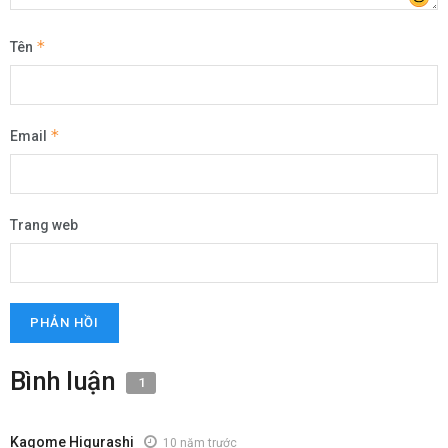
*
Tên
*
Email
Trang web
Bình luận
1
Kagome Higurashi
10 năm trước