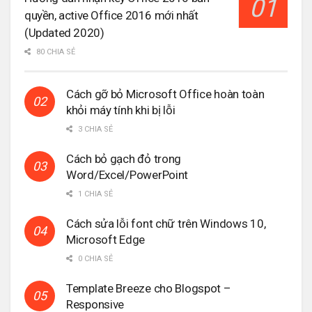
quyền, active Office 2016 mới nhất
(Updated 2020)
80 CHIA SẺ
Cách gỡ bỏ Microsoft Office hoàn toàn
khỏi máy tính khi bị lỗi
3 CHIA SẺ
Cách bỏ gạch đỏ trong
Word/Excel/PowerPoint
1 CHIA SẺ
Cách sửa lỗi font chữ trên Windows 10,
Microsoft Edge
0 CHIA SẺ
Template Breeze cho Blogspot –
Responsive