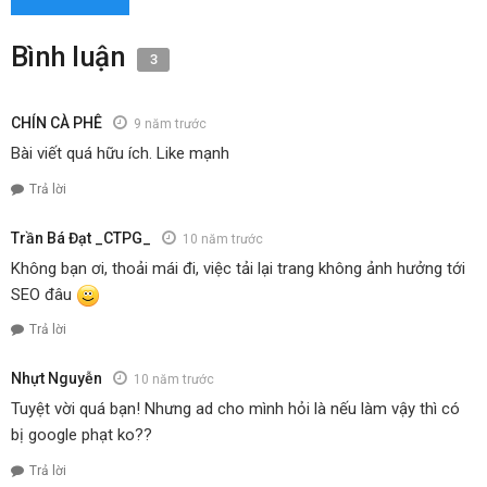
Bình luận
3
CHÍN CÀ PHÊ
9 năm trước
Bài viết quá hữu ích. Like mạnh
Trả lời
Trần Bá Đạt _CTPG_
10 năm trước
Không bạn ơi, thoải mái đi, việc tải lại trang không ảnh hưởng tới
SEO đâu
Trả lời
Nhựt Nguyễn
10 năm trước
Tuyệt vời quá bạn! Nhưng ad cho mình hỏi là nếu làm vậy thì có
bị google phạt ko??
Trả lời