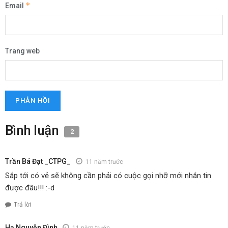
*
Email
Trang web
Bình luận
2
Trần Bá Đạt _CTPG_
11 năm trước
Sắp tới có vẻ sẽ không cần phải có cuộc gọi nhỡ mới nhắn tin
được đâu!!! :-d
Trả lời
Hạ Nguyễn Đình
11 năm trước