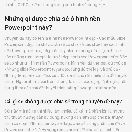
chính _CTPG_ kiểm chứng trong quá trình sử dụng. ^_^
Những gì được chia sẻ ở hình nền
Powerpoint này?
Chuyên đề này có tên là
hình nền Powerpoint
đẹp - Các mẫu Slide
Powerpoint đẹp, thì chắc chắn sẽ có chia sẻ các slide hay các hình
nền Powerpoint tuyệt đẹp rồi. Tuy nhiên, không dừng lại ở đó, sẽ
còn những mẫu template tuyệt đẹp dành cho Powerpoint nữa. Vậy
sẽ có những: - Hình nền Powerpoint, hình nền đủ thể loại, đủ chủ đề
- Những slide Powerpoint tuyệt đẹp, cũng đủ thể loại và chủ đề -
Những template cực đẹp, cực độc dành cho rất nhiều chủ đề thuyết
trình - Ngoài những cái trên, chúng ta sẽ có các dạng định dạng nội
dung theo các chủ đề thuyết trình bằng Powerpoint khác nữa
Cái gì sẽ không được chia sẻ trong chuyên đề này?
Cái này mà nói ra thì nhiều lắm, nhiều vô kể, mà phần lớn là những
thủ thuật, hướng dẫn sử dụng, hướng dẫn làm đẹp cho bài thuyết
trình của bạn. Những cái này sẽ được chia sẻ trong phần chủ đề về
Powerpoint nhé ^_^ Hy vọng rằng với chủ đề chia sẻ về
hình nền