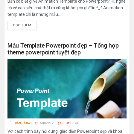
Bạn có biết gì về Animation Template cho Powerpoint? Hì, nghe
có vẻ cao siêu chứ thật ra cũng không có gì đâu ^_^ Animation
template chỉ là những mẫu...
ĐỌC THÊM
Mẫu Template Powerpoint đẹp – Tổng hợp
theme powerpoint tuyệt đẹp
BỞI
TRẦN BÁ ĐẠT
15/04/2021
0
17.2K
Với cách trình bày nội dung, giao diện Powerpoint đẹp và khoa