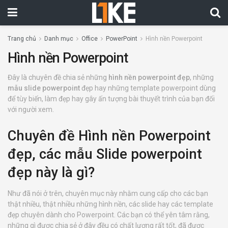
Trang chủ
Danh mục
Office
PowerPoint
Hình nền Powerpoint
Hình nền Powerpoint
Đây là chuyên đề chia sẻ những
hình nền powerpoint đẹp
, những
mẫu slide powerpoint
đẹp hay những template powerpoint dùng
để tùy biến, làm đẹp hay gây ấn tượng bài thuyết trình của bạn đối
với người xem.
Chuyên đề Hình nền Powerpoint
đẹp, các mẫu Slide powerpoint
đẹp này là gì?
Như đã nói ở trên, chuyên mục này nhằm cung cấp cho các bạn
thật nhiều, thật nhiều những hình nền, các slide hay các template
đẹp chuyên dành cho Powerpoint. Các bạn có thể yên tâm rằng,
những gì được chia sẻ ở đây đều có chất lượng rất tốt, đã được