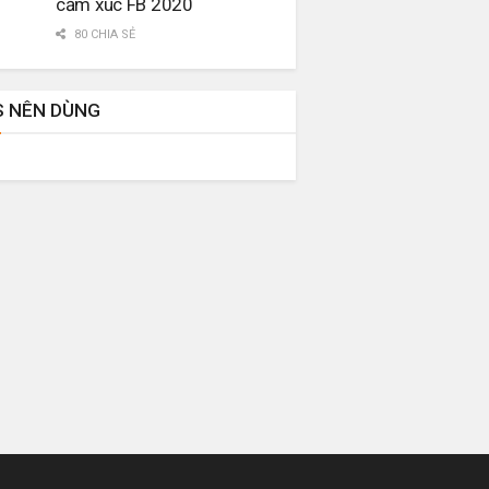
cảm xúc FB 2020
80 CHIA SẺ
S NÊN DÙNG