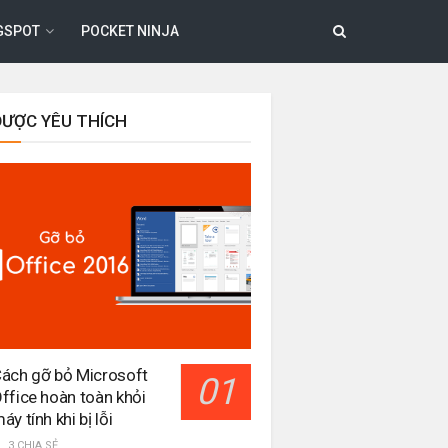
GSPOT
POCKET NINJA
ĐƯỢC YÊU THÍCH
ách gỡ bỏ Microsoft
ffice hoàn toàn khỏi
áy tính khi bị lỗi
3 CHIA SẺ