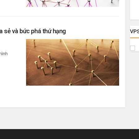
ia sẻ và bức phá thứ hạng
VP
hình