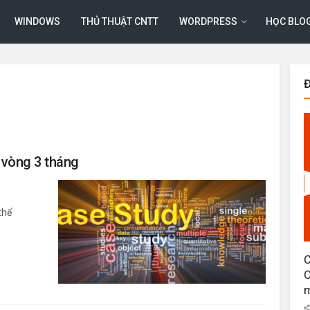
WINDOWS
THỦ THUẬT CNTT
WORDPRESS
HỌC BLO
 vòng 3 tháng
thể
C
O
m