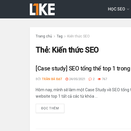
HỌC SEO
Trang chủ
Tag
Kiến thức SEO
Thẻ:
Kiến thức SEO
[Case study] SEO tổng thể top 1 trong
BỞI
TRẦN BÁ ĐẠT
24/05/2021
2
767
Hôm nay, mình sẽ làm một Case Study về SEO tổng 
website top 1 tất cả các từ khóa ...
ĐỌC THÊM