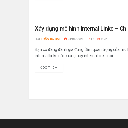
Xây dựng mô hình Internal Links – Ch
BỞI
TRẦN BÁ ĐẠT
24/05/2021
12
2.7K
Bạn có đang đánh giá đúng tầm quan trọng của mô 
internal links nói chung hay internal links nói ...
ĐỌC THÊM