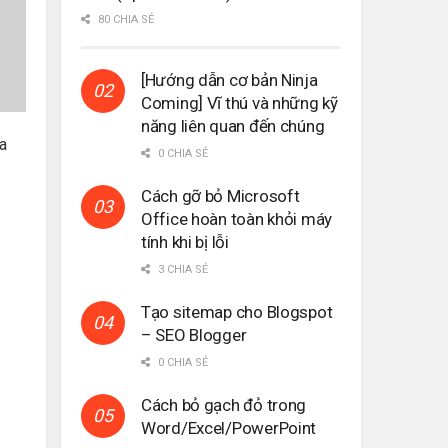
80 CHIA SẺ
[Hướng dẫn cơ bản Ninja
Coming] Vĩ thú và những kỹ
năng liên quan đến chúng
a
0 CHIA SẺ
Cách gỡ bỏ Microsoft
Office hoàn toàn khỏi máy
tính khi bị lỗi
3 CHIA SẺ
Tạo sitemap cho Blogspot
– SEO Blogger
0 CHIA SẺ
Cách bỏ gạch đỏ trong
Word/Excel/PowerPoint