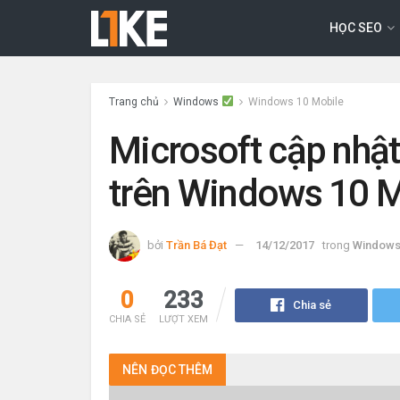
HỌC SEO
Trang chủ
Windows
Windows 10 Mobile
Microsoft cập nhật
trên Windows 10 M
bởi
Trần Bá Đạt
14/12/2017
trong
Windows
0
233
Chia sẻ
CHIA SẺ
LƯỢT XEM
NÊN
ĐỌC THÊM