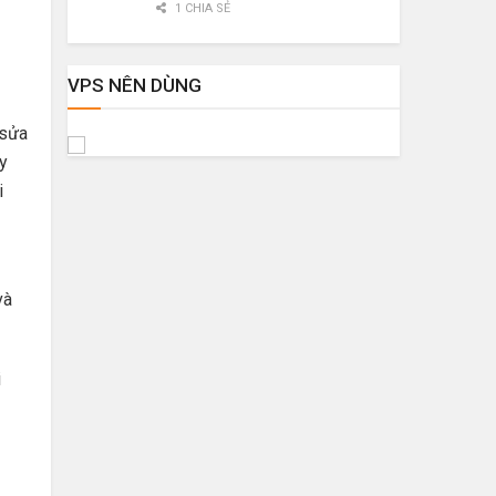
1 CHIA SẺ
VPS NÊN DÙNG
 sửa
ùy
i
và
i