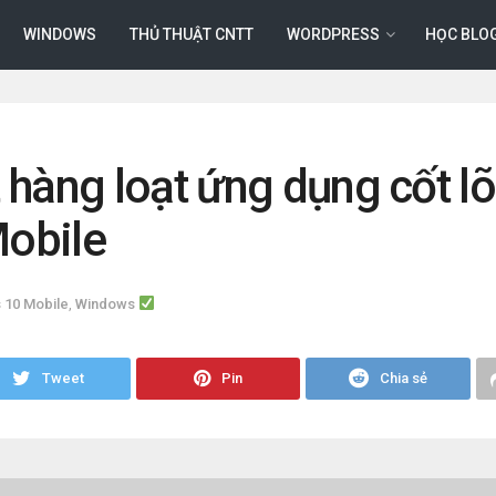
WINDOWS
THỦ THUẬT CNTT
WORDPRESS
HỌC BLO
 hàng loạt ứng dụng cốt lõ
obile
 10 Mobile
,
Windows
Tweet
Pin
Chia sẻ