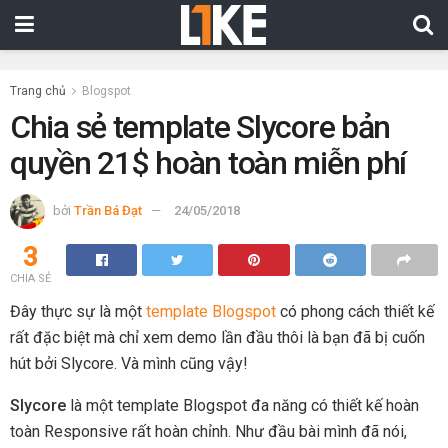
Trang chủ
Blogspot
Chia sẻ template Slycore bản
quyền 21$ hoàn toàn miễn phí
bởi
Trần Bá Đạt
24/05/2018
3
CHIA SẺ
Đây thực sự là một
template Blogspot
có phong cách thiết kế
rất đặc biệt mà chỉ xem demo lần đầu thôi là bạn đã bị cuốn
hút bởi Slycore. Và mình cũng vậy!
Slycore
là một template Blogspot đa năng có thiết kế hoàn
toàn Responsive rất hoàn chỉnh. Như đầu bài mình đã nói,