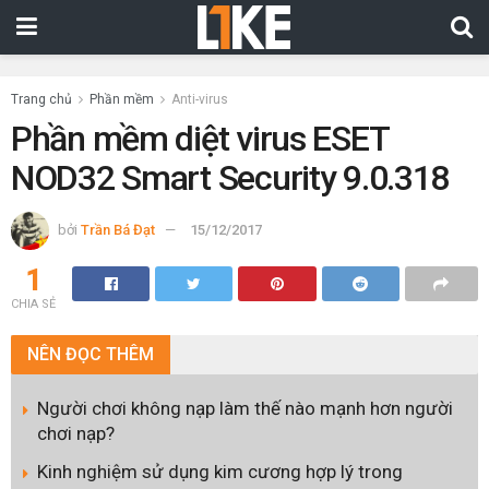
Trang chủ
Phần mềm
Anti-virus
Phần mềm diệt virus ESET
NOD32 Smart Security 9.0.318
bởi
Trần Bá Đạt
15/12/2017
1
CHIA SẺ
NÊN
ĐỌC THÊM
Người chơi không nạp làm thế nào mạnh hơn người
chơi nạp?
Kinh nghiệm sử dụng kim cương hợp lý trong