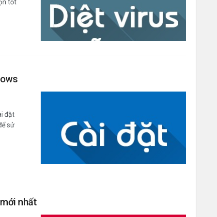
ọn tốt
dows
i đặt
để sử
 mới nhất