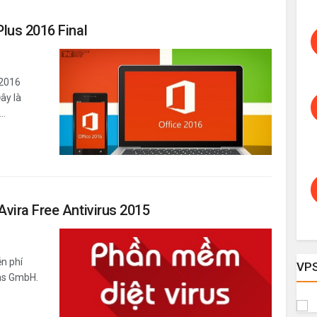
Plus 2016 Final
 2016
ây là
..
Avira Free Antivirus 2015
ễn phí
VP
ons GmbH.