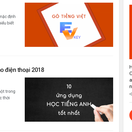
 mặc định
iểu biết
H
o điện thoại 2018
O
a
n
một trong
 thời