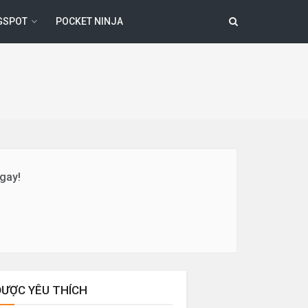
GSPOT
POCKET NINJA
ngay!
ĐƯỢC YÊU THÍCH