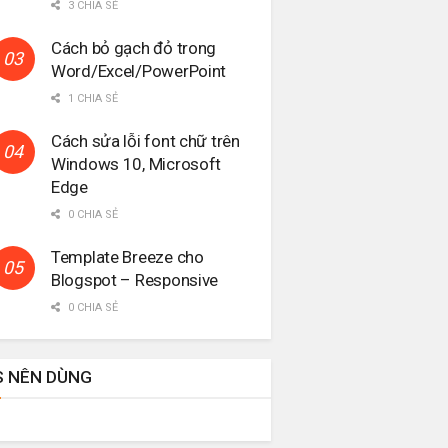
3 CHIA SẺ
Cách bỏ gạch đỏ trong
Word/Excel/PowerPoint
1 CHIA SẺ
Cách sửa lỗi font chữ trên
Windows 10, Microsoft
Edge
0 CHIA SẺ
Template Breeze cho
Blogspot – Responsive
0 CHIA SẺ
S NÊN DÙNG