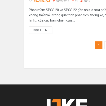
BỞI
TRẦN BÁ ĐẠT
30/05/2018
31
30.1K
Phần mềm SPSS 20 và SPSS 22 gần như là một p
không thể thiếu trong quá trình phân tích, thống kê,
hình... của các bài nghiên cứu....
ĐỌC THÊM
1