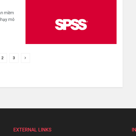
hần mềm
 chạy mô
2
3
EXTERNAL LINKS
I