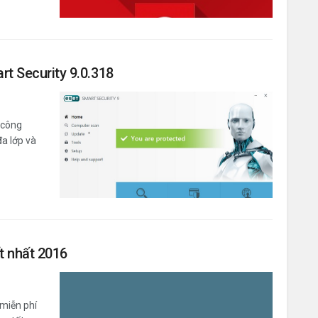
t Security 9.0.318
 công
đa lớp và
t nhất 2016
 miễn phí