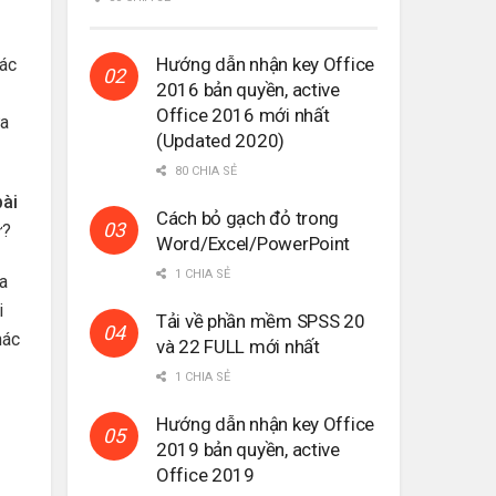
Hướng dẫn nhận key Office
ác
2016 bản quyền, active
Office 2016 mới nhất
ưa
(Updated 2020)
80 CHIA SẺ
bài
Cách bỏ gạch đỏ trong
ứ?
Word/Excel/PowerPoint
1 CHIA SẺ
a
i
Tải về phần mềm SPSS 20
hác
và 22 FULL mới nhất
1 CHIA SẺ
Hướng dẫn nhận key Office
2019 bản quyền, active
Office 2019