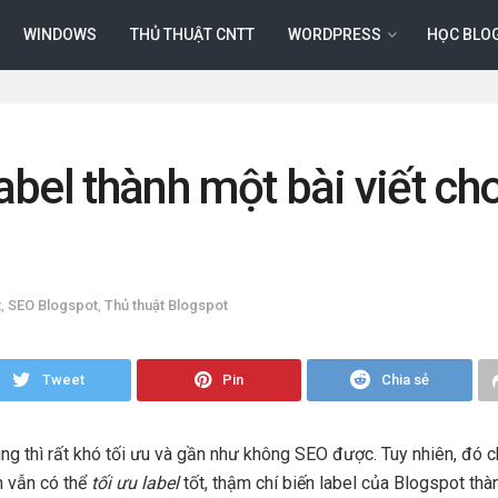
WINDOWS
THỦ THUẬT CNTT
WORDPRESS
HỌC BLO
abel thành một bài viết ch
t
,
SEO Blogspot
,
Thủ thuật Blogspot
Tweet
Pin
Chia sẻ
g thì rất khó tối ưu và gần như không SEO được. Tuy nhiên, đó ch
n vẫn có thể
tối ưu label
tốt, thậm chí biến label của Blogspot thà