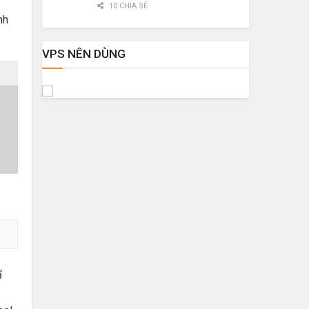
10 CHIA SẺ
nh
VPS NÊN DÙNG
ỉ