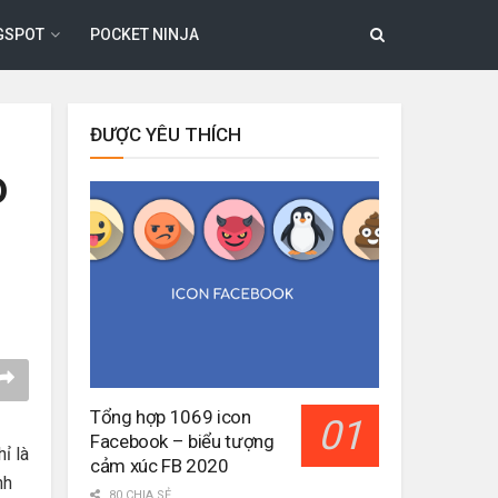
GSPOT
POCKET NINJA
ĐƯỢC YÊU THÍCH
o
Tổng hợp 1069 icon
Facebook – biểu tượng
ỉ là
cảm xúc FB 2020
nh
80 CHIA SẺ