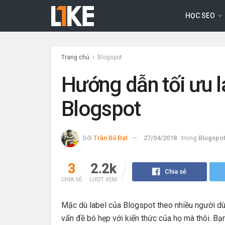
HỌC SEO
Trang chủ
Blogspot
Hướng dẫn tối ưu l
Blogspot
bởi
Trần Bá Đạt
27/04/2018
trong
Blogspo
3
2.2k
Chia sẻ
CHIA SẺ
LƯỢT XEM
Mặc dù label của Blogspot theo nhiều người dùn
vấn đề bó hẹp với kiến thức của họ mà thôi. Bạ