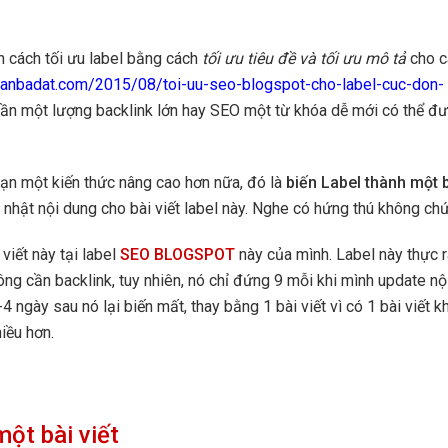
 cách tối ưu label bằng cách
tối ưu tiêu đề và tối ưu mô tả
cho c
ranbadat.com/2015/08/toi-uu-seo-blogspot-cho-label-cuc-don-
 cần một lượng backlink lớn hay SEO một từ khóa dễ mới có thể đ
ạn một kiến thức nâng cao hơn nữa, đó là
biến Label thành một 
p nhật nội dung cho bài viết label này. Nghe có hứng thú không ch
viết này tại label
SEO BLOGSPOT
này của mình. Label này thực r
 cần backlink, tuy nhiên, nó chỉ đứng 9 mỗi khi mình update nộ
 ngày sau nó lại biến mất, thay bằng 1 bài viết vì có 1 bài viết k
iều hơn.
ột bài viết