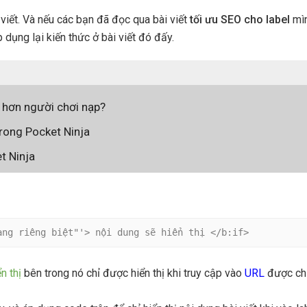
i viết. Và nếu các bạn đã đọc qua bài viết
tối ưu SEO cho label
mì
p dụng lại kiến thức ở bài viết đó đấy.
 hơn người chơi nạp?
rong Pocket Ninja
t Ninja
ang riêng biệt"'> nội dung sẽ hiển thị </b:if>
n thị
bên trong nó chỉ được hiển thị khi truy cập vào
URL
được ch