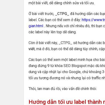
một bài viết, dễ dàng chỉnh sửa và tối ưu.
Ở bài viết trước,
_CTPG_
đã hướng dẫn các bạn
label. Các bạn có thể xem ở đây:
https://www.t
gian.html
. Nhưng nếu với chỉ nhiêu đó, thì bạn
các label này lên top dễ dàng.
Còn ở bài viết này, _CTPG_ sẽ hướng dẫn các b
viết
, mà ở đó, bạn có thể dễ dàng tùy chỉnh, cậ
Các bạn có thể xem một label minh họa cho bài 
đang đứng 9 từ khóa SEO Blogspot mặc dù không
dung và cập nhật lại cho Google, chứ khoảng 3-4
tối ưu tương đương nó và nhưng lại có traffic nh
Thôi, lan man đủ rồi, vào vấn đề chính thôi.
Hướng dẫn tối ưu label thành m