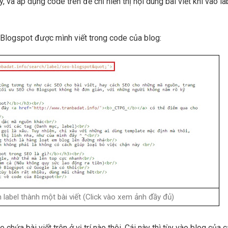
y, và áp dụng code trên để chỉ hiển thị nội dung bài viết khi vào la
O Blogspot được mình viết trong code của blog:
 label thành một bài viết (Click vào xem ảnh đầy đủ)
chứa bài viết trên ở vị trí nào thôi. Cái này thì tùy vào blog của 