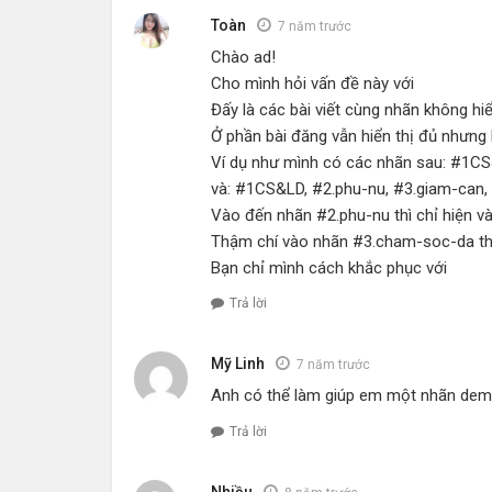
Toàn
7 năm trước
Chào ad!
Cho mình hỏi vấn đề này với
Đấy là các bài viết cùng nhãn không hiể
Ở phần bài đăng vẫn hiển thị đủ nhưng 
Ví dụ như mình có các nhãn sau: #1CS
và: #1CS&LD, #2.phu-nu, #3.giam-can,
Vào đến nhãn #2.phu-nu thì chỉ hiện v
Thậm chí vào nhãn #3.cham-soc-da thì
Bạn chỉ mình cách khắc phục với
Trả lời
Mỹ Linh
7 năm trước
Anh có thể làm giúp em một nhãn demo
Trả lời
Nhiều