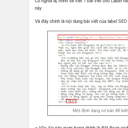
Có nghĩa là, mình sẽ viết 1 bài viết cho Label nà
này.
Và đây chính là nội dung bài viết của label SE
Một định dạng cơ bản để biến
– Vậy, lúc này quan trọng chính là đặt đoạn code 