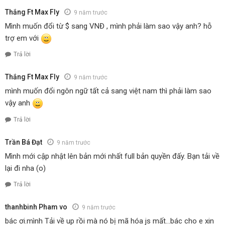
Thắng Ft Max Fly
9 năm trước
Mình muốn đổi từ $ sang VNĐ , mình phải làm sao vậy anh? hỗ
trợ em với
Trả lời
Thắng Ft Max Fly
9 năm trước
mình muốn đổi ngôn ngữ tất cả sang việt nam thì phải làm sao
vậy anh
Trả lời
Trần Bá Đạt
9 năm trước
Mình mới cập nhật lên bản mới nhất full bản quyền đấy. Bạn tải về
lại đi nha (o)
Trả lời
thanhbinh Pham vo
9 năm trước
bác ơi.mình Tải về up rồi mà nó bị mã hóa js mất…bác cho e xin