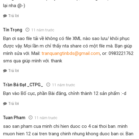
lại nha @-)
Trả lời
Tín Trọng
11 năm trước
Bạn ơi sao file tải về không có file XML nào sao lưu/ khôi phục
được vậy. Mọi lần m chỉ thấy nta share có một file mà. Bạn giúp
mình sửa với. Mail:
tranquangtinbds@gmail.com
, or: 0983221762
sms qua giúp mình với. thank
Trả lời
Trần Bá Đạt _CTPG_
11 năm trước
Bạn vào Bố cục, phần Bài đăng, chỉnh thành 12 sản phẩm :-d
Trả lời
Tuan Pham
11 năm trước
sao san pham cua minh chi hien duoc co 4 cai thoi ban. minh
muon hien 12 cai tren trang chinh nhung khong duoc ban oi. Ban