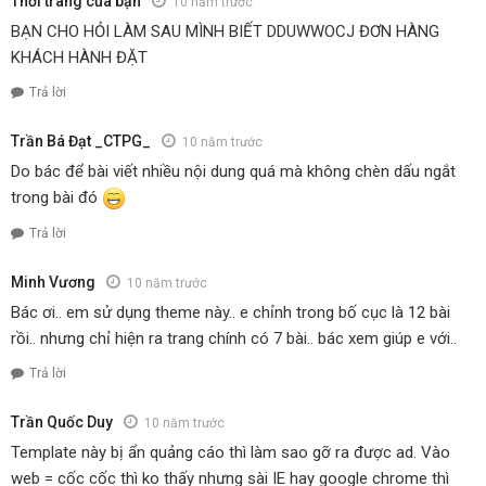
Thời trang của bạn
10 năm trước
BẠN CHO HỎI LÀM SAU MÌNH BIẾT DDUWWOCJ ĐƠN HÀNG
KHÁCH HÀNH ĐẶT
Trả lời
Trần Bá Đạt _CTPG_
10 năm trước
Do bác để bài viết nhiều nội dung quá mà không chèn dấu ngắt
trong bài đó
Trả lời
Minh Vương
10 năm trước
Bác ơi.. em sử dụng theme này.. e chỉnh trong bố cục là 12 bài
rồi.. nhưng chỉ hiện ra trang chính có 7 bài.. bác xem giúp e với..
Trả lời
Trần Quốc Duy
10 năm trước
Template này bị ẩn quảng cáo thì làm sao gỡ ra được ad. Vào
web = cốc cốc thì ko thấy nhưng sài IE hay google chrome thì