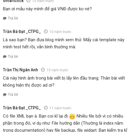
smartclick
10 năm trước
Bạn ơi mẫu này mình để giá VNĐ được ko nè?
Trả lời
Trần Bá Đạt _CTPG_
10 năm trước
Là sao bạn? Bạn đưa blog mình xem thử. Mấy cái template này
mình test hết rồi, vẫn bình thường mà.
Trả lời
Trần Thị Ngân Anh
10 năm trước
Cái này hình ảnh trong bài viết bị lấy lên đầu trang. Thân bài viết
không hiện thị được ad ơi?
Trả lời
Trần Bá Đạt _CTPG_
11 năm trước
Có file XML bạn à. Bạn coi kĩ lại đi
Nhiều file bởi vì có nhiều
phần trong đó, ví dụ như: File hướng dẫn (Thường là index nằm
trong documentation) hay file backup, file widget. Bạn kiểm tra kĩ