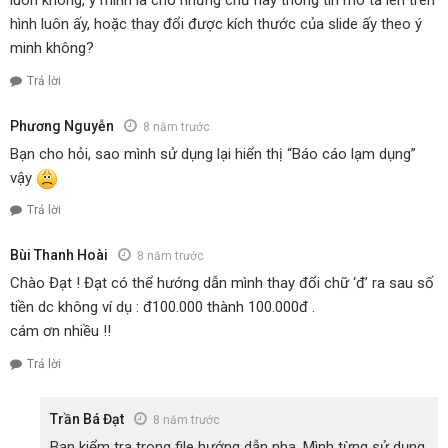
luôn không, ý mình là cho những chữ hay thông tin mô tả lên trên
hình luôn ấy, hoặc thay đổi được kích thước của slide ấy theo ý
minh không?
Trả lời
Phương Nguyễn
8 năm trước
Bạn cho hỏi, sao mình sử dụng lại hiển thị “Báo cáo lạm dụng”
vậy
Trả lời
Bùi Thanh Hoài
8 năm trước
Chào Đạt ! Đạt có thể hướng dẫn mình thay đổi chữ ‘đ’ ra sau số
tiền dc không ví dụ : đ100.000 thành 100.000đ .
cám ơn nhiều !!
Trả lời
Trần Bá Đạt
8 năm trước
Bạn kiểm tra trong file hướng dẫn nha. Mình từng sử dụng