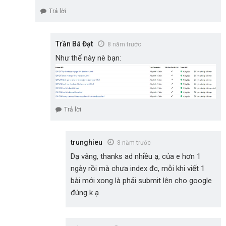
Trả lời
Trần Bá Đạt
8 năm trước
Như thế này nè bạn:
Trả lời
trunghieu
8 năm trước
Dạ vâng, thanks ad nhiều ạ, của e hơn 1
ngày rồi mà chưa index đc, mỗi khi viết 1
bài mới xong là phải submit lên cho google
đúng k ạ